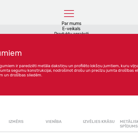
Par mums
E-veikals
Produktu apraksti
Noderīgi
Blogs
Kontakti
gumiem
umiem ir paredzēti metāla dakstiņu un profilēto lokšņu jumtiem, kuru viļ
kki jumta segumu konstrukcijai, nodrošinot drošu un precīzu jumta drošības
m un drošības sliedēm.
IZMĒRS
VIENĪBA
IZVĒLIES KRĀSU
METĀLIS
SPĪDUMS