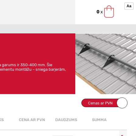
Aa
0
x
ņa garums ir 350-400 mm. Šie
 elementu montāžu – sniega barjerām,
Cenas ar PVN
KS
CENA AR PVN
DAUDZUMS
SUMMA