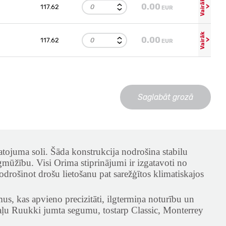
Vairāk
0.00
>
117.62
EUR
Vairāk
0.00
>
117.62
EUR
Saglabāt grozā
atojuma soli. Šāda konstrukcija nodrošina stabilu
ūžību. Visi Orima stiprinājumi ir izgatavoti no
 nodrošinot drošu lietošanu pat sarežģītos klimatiskajos
mus, kas apvieno precizitāti, ilgtermiņa noturību un
 daļu Ruukki jumta segumu, tostarp Classic, Monterrey