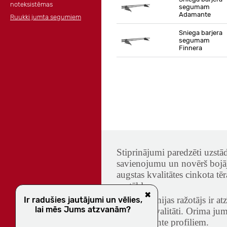
noteksistēmas
segumam
Adamante
Ruukki jumta segumiem
Sniega barjera
segumam
Finnera
Stiprinājumi paredzēti uzstā
savienojumu un novērš bojāj
augstas kvalitātes cinkota tē
apstākļos.
✖
Orima Somijas ražotājs ir atz
Ir radušies jautājumi un vēlies,
lai mēs Jums atzvanām?
Somijas kvalitāti. Orima jum
un Adamante profiliem.