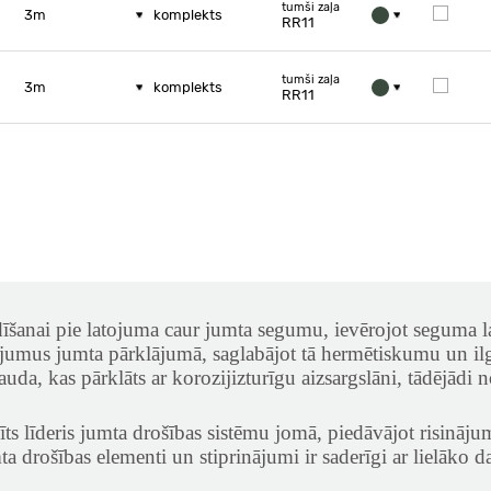
tumši zaļa
3m
komplekts
RR11
tumši zaļa
3m
komplekts
RR11
dīšanai pie latojuma caur jumta segumu, ievērojot seguma l
umus jumta pārklājumā, saglabājot tā hermētiskumu un ilgm
rauda, kas pārklāts ar korozijizturīgu aizsargslāni, tādējādi
īts līderis jumta drošības sistēmu jomā, piedāvājot risināju
ta drošības elementi un stiprinājumi ir saderīgi ar lielāko