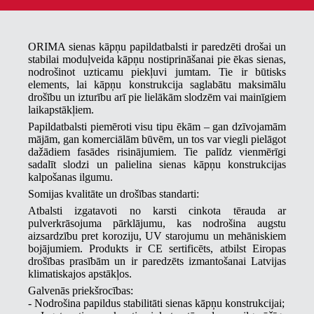
ORIMA sienas kāpņu papildatbalsti ir paredzēti drošai un
stabilai moduļveida kāpņu nostiprināšanai pie ēkas sienas,
nodrošinot uzticamu piekļuvi jumtam. Tie ir būtisks
elements, lai kāpņu konstrukcija saglabātu maksimālu
drošību un izturību arī pie lielākām slodzēm vai mainīgiem
laikapstākļiem.
Papildatbalsti piemēroti visu tipu ēkām – gan dzīvojamām
mājām, gan komerciālām būvēm, un tos var viegli pielāgot
dažādiem fasādes risinājumiem. Tie palīdz vienmērīgi
sadalīt slodzi un palielina sienas kāpņu konstrukcijas
kalpošanas ilgumu.
Somijas kvalitāte un drošības standarti:
Atbalsti izgatavoti no karsti cinkota tērauda ar
pulverkrāsojuma pārklājumu, kas nodrošina augstu
aizsardzību pret koroziju, UV starojumu un mehāniskiem
bojājumiem. Produkts ir CE sertificēts, atbilst Eiropas
drošības prasībām un ir paredzēts izmantošanai Latvijas
klimatiskajos apstākļos.
Galvenās priekšrocības:
- Nodrošina papildus stabilitāti sienas kāpņu konstrukcijai;