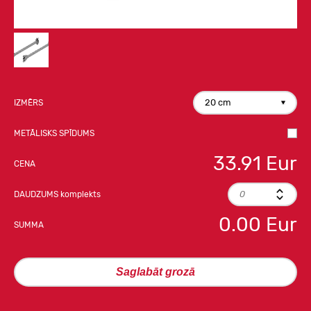
20 cm
IZMĒRS
METĀLISKS SPĪDUMS
33.91
Eur
CENA
DAUDZUMS
komplekts
0.00
Eur
SUMMA
Saglabāt grozā