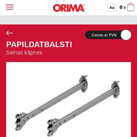
0
x
Aa
Cenas ar PVN
PAPILDATBALSTI
Sienas kāpnes