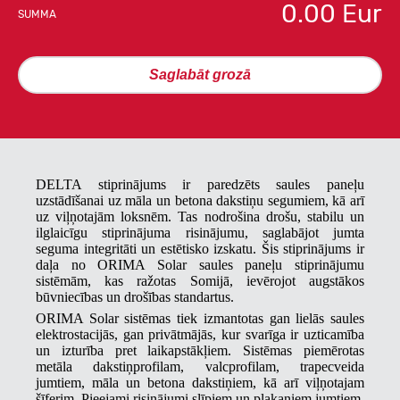
0.00
Eur
SUMMA
Saglabāt grozā
DELTA stiprinājums ir paredzēts saules paneļu
uzstādīšanai uz māla un betona dakstiņu segumiem, kā arī
uz viļņotajām loksnēm. Tas nodrošina drošu, stabilu un
ilglaicīgu stiprinājuma risinājumu, saglabājot jumta
seguma integritāti un estētisko izskatu. Šis stiprinājums ir
daļa no ORIMA Solar saules paneļu stiprinājumu
sistēmām, kas ražotas Somijā, ievērojot augstākos
būvniecības un drošības standartus.
ORIMA Solar sistēmas tiek izmantotas gan lielās saules
elektrostacijās, gan privātmājās, kur svarīga ir uzticamība
un izturība pret laikapstākļiem. Sistēmas piemērotas
metāla dakstiņprofilam, valcprofilam, trapecveida
jumtiem, māla un betona dakstiņiem, kā arī viļņotajam
šīferim. Pieejami risinājumi slīpiem un plakaniem jumtiem,