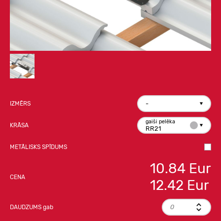
-
IZMĒRS
gaiši pelēka
KRĀSA
RR21
METĀLISKS SPĪDUMS
10.84
Eur
CENA
12.42
Eur
DAUDZUMS
gab