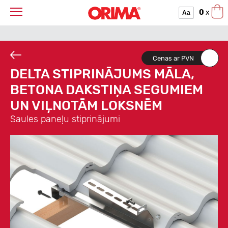
0
x
Aa
Cenas ar PVN
DELTA STIPRINĀJUMS MĀLA,
BETONA DAKSTIŅA SEGUMIEM
UN VIĻNOTĀM LOKSNĒM
Saules paneļu stiprinājumi