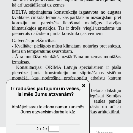
kā arī uzstādīšanai uz zemes.
DELTA stiprinājuma konstrukcija izgatavota no augstas
kvalitātes cinkota tērauda, kas pārklāts ar aizsargslāni pret
koroziju un paredzēts lietošanai mainīgos Latvijas
klimatiskajos apstākļos. Tas ir drošs, viegli uzstādāms un
piemērots dažādiem jumta konstrukcijas veidiem.
Galvenās priekšrocības:
- Kvalitāte: pielāgots mūsu klimatam, noturīgs pret sniegu,
lietu un temperatūras svārstībām.
- Ātra montāža: vienkārša uzstādīšana un zemas montāžas
izmaksas.
- Konsultācijas: ORIMA Latvija speciālistiem ir plaša
pieredze jumta konstrukciju un stiprināšanas sistēmu
montāžā, kas nodrošina profesionālu atbalstu katram
klientam.
✖
Ir radušies jautājumi un vēlies,
Izvēloties DELTA stiprinājumu māla un betona dakstiņu
lai mēs Jums atzvanām?
segumiem vai viļņotajām loksnēm, jūs iegūstat Somijas
kvalitāti, ilgmūžību un drošu pamatu saules paneļu
sistēmai. Pieejams dažādos izmēros, krāsās un arī ar
Atstājiet savu telefona numuru un mēs
metālisku spīdumu, lai to varētu pielāgot ēkas arhitektūrai.
Jums atzvanīsim darba laikā:
2 + 2 =