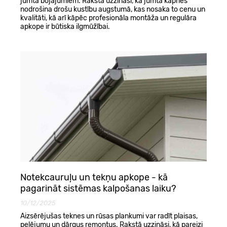
jumta bojājumiem. Rakstā uzzināsi, kā jumta kāpnes
nodrošina drošu kustību augstumā, kas nosaka to cenu un
kvalitāti, kā arī kāpēc profesionāla montāža un regulāra
apkope ir būtiska ilgmūžībai.
Notekcauruļu un tekņu apkope - kā
pagarināt sistēmas kalpošanas laiku?
10/12/2025
Aizsērējušas teknes un rūsas plankumi var radīt plaisas,
pelējumu un dārgus remontus. Rakstā uzzināsi, kā pareizi