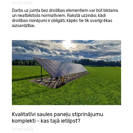
19/01/2026
Darbs uz jumta bez drošības elementiem var būt bīstams
un neatbilstošs normatīviem. Rakstā uzzināsi, kādi
drošības risinājumi ir obligāti, kāpēc tie tik svarīgi ēkas
aizsardzībai.
Kvalitatīvi saules paneļu stiprinājumu
komplekti - kas tajā ietilpst?
07/01/2026