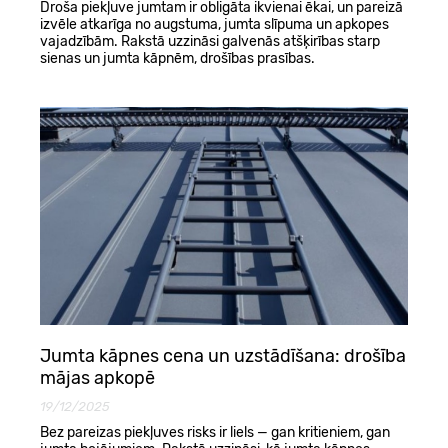
Droša piekļuve jumtam ir obligāta ikvienai ēkai, un pareizā
izvēle atkarīga no augstuma, jumta slīpuma un apkopes
vajadzībām. Rakstā uzzināsi galvenās atšķirības starp
sienas un jumta kāpnēm, drošības prasības.
Jumta kāpnes cena un uzstādīšana: drošība
mājas apkopē
19/12/2025
Bez pareizas piekļuves risks ir liels — gan kritieniem, gan