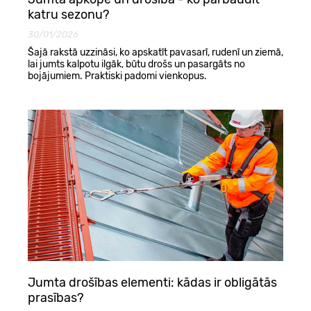
katru sezonu?
30/01/2026
Šajā rakstā uzzināsi, ko apskatīt pavasarī, rudenī un ziemā,
lai jumts kalpotu ilgāk, būtu drošs un pasargāts no
bojājumiem. Praktiski padomi vienkopus.
Jumta drošības elementi: kādas ir obligātās
prasības?