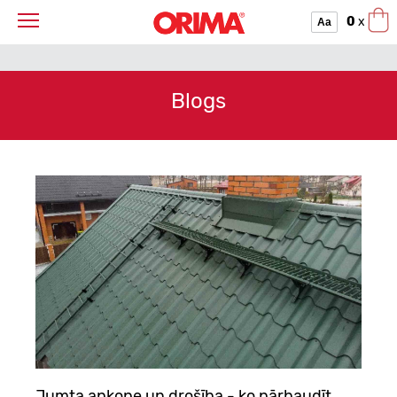
0
x
Aa
Blogs
Jumta apkope un drošība - ko pārbaudīt