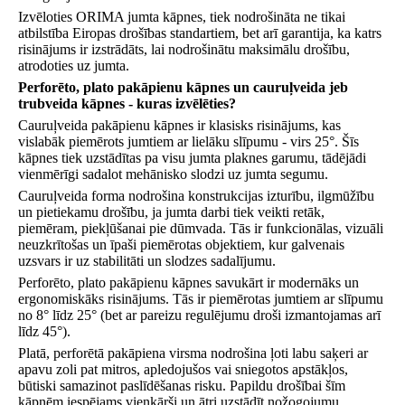
Izvēloties ORIMA jumta kāpnes, tiek nodrošināta ne tikai
atbilstība Eiropas drošības standartiem, bet arī garantija, ka katrs
risinājums ir izstrādāts, lai nodrošinātu maksimālu drošību,
atrodoties uz jumta.
Perforēto, plato pakāpienu kāpnes un cauruļveida jeb
trubveida kāpnes - kuras izvēlēties?
Cauruļveida pakāpienu kāpnes ir klasisks risinājums, kas
vislabāk piemērots jumtiem ar lielāku slīpumu - virs 25°. Šīs
kāpnes tiek uzstādītas pa visu jumta plaknes garumu, tādējādi
vienmērīgi sadalot mehānisko slodzi uz jumta segumu.
Cauruļveida forma nodrošina konstrukcijas izturību, ilgmūžību
un pietiekamu drošību, ja jumta darbi tiek veikti retāk,
piemēram, piekļūšanai pie dūmvada. Tās ir funkcionālas, vizuāli
neuzkrītošas un īpaši piemērotas objektiem, kur galvenais
uzsvars ir uz stabilitāti un slodzes sadalījumu.
Perforēto, plato pakāpienu kāpnes savukārt ir modernāks un
ergonomiskāks risinājums. Tās ir piemērotas jumtiem ar slīpumu
no 8° līdz 25° (bet ar pareizu regulējumu droši izmantojamas arī
līdz 45°).
Platā, perforētā pakāpiena virsma nodrošina ļoti labu saķeri ar
apavu zoli pat mitros, apledojušos vai sniegotos apstākļos,
būtiski samazinot paslīdēšanas risku. Papildu drošībai šīm
kāpnēm iespējams vienkārši un ātri uzstādīt nožogojumu