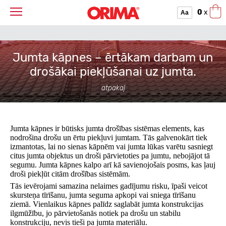
0
x
Aa
Jumta kāpnes – ērtākam darbam un
drošākai piekļūšanai uz jumta.
atpakaļ
Jumta kāpnes ir būtisks jumta drošības sistēmas elements, kas
nodrošina drošu un ērtu piekļuvi jumtam. Tās galvenokārt tiek
izmantotas, lai no sienas kāpnēm vai jumta lūkas varētu sasniegt
citus jumta objektus un droši pārvietoties pa jumtu, nebojājot tā
segumu. Jumta kāpnes kalpo arī kā savienojošais posms, kas ļauj
droši piekļūt citām drošības sistēmām.
Tās ievērojami samazina nelaimes gadījumu risku, īpaši veicot
skursteņa tīrīšanu, jumta seguma apkopi vai sniega tīrīšanu
ziemā. Vienlaikus kāpnes palīdz saglabāt jumta konstrukcijas
ilgmūžību, jo pārvietošanās notiek pa drošu un stabilu
konstrukciju, nevis tieši pa jumta materiālu.