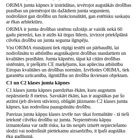
ORIMA jumta kāpnes
ir izstrādātas, ievērojot augstākās drošības
prasības un piemērojot tās dažādiem jumta segumiem,
nodrošinot gan drošību un funkcionalitāti, gan estētisku saskaņu
ar ēkas arhitektūru.
ORIMA ir jumta drošības sistēmu ražotājs ar vairāk nekā 60
gadu pieredzi, kas ir atzīts kā tirgus līderis, izvirzot priekšplānā
cilvēku drošību un jumta seguma ilgtspēju.
Visi ORIMA risinājumi tiek rūpīgi testēti un pārbaudīti, lai
nodrošinātu to atbilstību augstākajiem drošības standartiem un
kvalitātes prasībām. Jumta kāpnēm, tāpat kā citām drošības
sistēmām, ir piešķirts CE marķējums, kas apliecina atbilstību
Eiropas kvalitātes un drošības normām. Izvēloties ORIMA, tiek
garantēta uzticamība, ilgmūžība un drošība ikvienam objektam.
C1 un C2 klases jumta kāpnes
C1 klases jumta kāpnes paredzētas ēkām, kuru augstums
nepārsniedz 8 metrus. Savukārt ēkām, kas ir augstākas par šo
atzīmi (jeb diviem stāviem), obligāti jāizmanto C2 klases jumta
kāpnes, kas nodrošina paaugstinātu drošību.
Pareizas jumta kāpņu klases izvēle nav tikai formalitāte - tā tieši
ietekmē cilvēku drošību uz jumta. Nepiemērotu kāpņu
izmantošana var radīt risku, ka tās nespēs izturēt nepieciešamo
slodzi vai nodrošināt pietiekamu aizsardzību, it īpaši augstāku
ēku gadījumā.