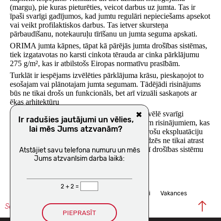
(margu), pie kuras pieturēties, veicot darbus uz jumta. Tas ir
īpaši svarīgi gadījumos, kad jumtu regulāri nepieciešams apsekot
vai veikt profilaktiskos darbus. Tas ietver skursteņa
pārbaudīšanu, notekauruļu tīrīšanu un jumta seguma apskati.
ORIMA jumta kāpnes
, tāpat kā pārējās jumta drošības sistēmas,
tiek izgatavotas no karsti cinkota tērauda ar cinka pārklājumu
275 g/m², kas ir atbilstošs Eiropas normatīvu prasībām.
Turklāt ir iespējams izvēlēties pārklājuma krāsu, pieskaņojot to
esošajam vai plānotajam jumta segumam. Tādējādi risinājums
būs ne tikai drošs un funkcionāls, bet arī vizuāli saskaņots ar
ēkas arhitektūru
ORIMA atgādina - jumta drošības sistēmu izvēlē svarīgi
✖
Ir radušies jautājumi un vēlies,
paļauties tikai uz pārbaudītiem un sertificētiem risinājumiem, kas
lai mēs Jums atzvanām?
garantē atbilstību kvalitātes standartiem un drošu ekspluatāciju
ilgtermiņā! Mūsu profesionālā komanda palīdzēs ne tikai atrast
vispiemērotāko risinājumu, bet nodrošinās arī
drošības sistēmu
Atstājiet savu telefona numuru un mēs
montāžu
!
Jums atzvanīsim darba laikā:
2 + 2 =
Privātuma politika
E-veikala noteikumi
Vakances
Seko mums